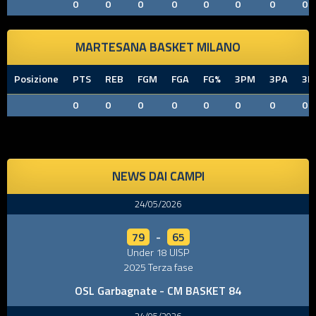
0
0
0
0
0
0
0
0
MARTESANA BASKET MILANO
Posizione
PTS
REB
FGM
FGA
FG%
3PM
3PA
3P
0
0
0
0
0
0
0
0
NEWS DAI CAMPI
24/05/2026
79
-
65
Under 18 UISP
2025 Terza fase
OSL Garbagnate - CM BASKET 84
24/05/2026