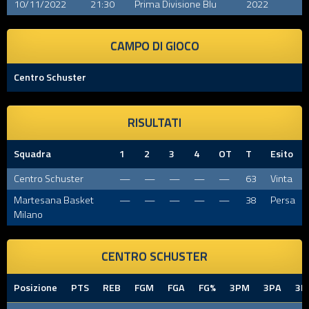
10/11/2022
21:30
Prima Divisione Blu
2022
CAMPO DI GIOCO
Centro Schuster
RISULTATI
Squadra
1
2
3
4
OT
T
Esito
Centro Schuster
—
—
—
—
—
63
Vinta
Martesana Basket
—
—
—
—
—
38
Persa
Milano
CENTRO SCHUSTER
Posizione
PTS
REB
FGM
FGA
FG%
3PM
3PA
3P