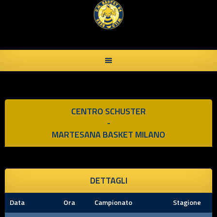
Skip
to
content
CENTRO SCHUSTER
-
MARTESANA BASKET MILANO
DETTAGLI
Data
Ora
Campionato
Stagione