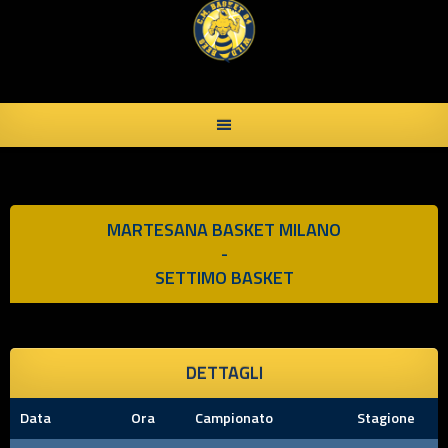
Skip
to
content
MARTESANA BASKET MILANO
-
SETTIMO BASKET
DETTAGLI
Data
Ora
Campionato
Stagione