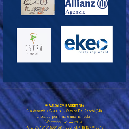
© A.S.Dil.CM BASKET '84
Via Venezia 1/N20060 - Cassina De' Pecchi (Mi)
Clicca qui per inviare una richiesta
-
Whatsapp: 349.4415020
Part. IVA 10451600158 - Cod. F.I.P. 18157 © 2019