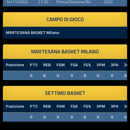
14/11/2022
21:30
Prima Divisione Blu
2022
CAMPO DI GIOCO
MARTESANA BASKET Milano
MARTESANA BASKET MILANO
Posizione
PTS
REB
FGM
FGA
FG%
3PM
3PA
3P
0
0
0
0
0
0
0
0
SETTIMO BASKET
Posizione
PTS
REB
FGM
FGA
FG%
3PM
3PA
3P
0
0
0
0
0
0
0
0