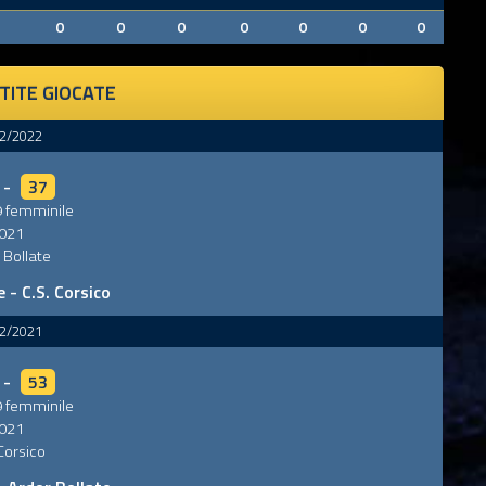
0
0
0
0
0
0
0
0
TITE GIOCATE
2/2022
-
37
 femminile
021
 Bollate
 - C.S. Corsico
2/2021
-
53
 femminile
021
 Corsico