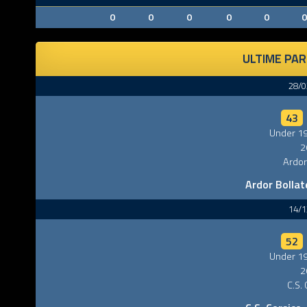
0
0
0
0
0
0
ULTIME PAR
28/0
43
Under 19
2
Ardor
Ardor Bollate
14/1
52
Under 19
2
C.S.