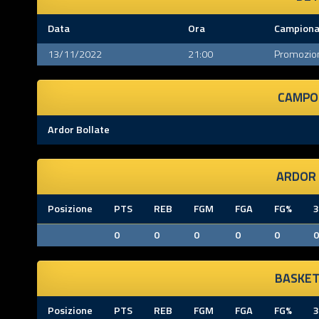
Data
Ora
Campiona
13/11/2022
21:00
Promozio
CAMPO 
Ardor Bollate
ARDOR
Posizione
PTS
REB
FGM
FGA
FG%
0
0
0
0
0
0
BASKET
Posizione
PTS
REB
FGM
FGA
FG%