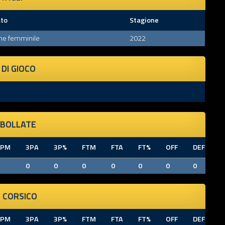
to
Stagione
ne femminile
2022
DI GIOCO
 BOLLATE
3PM
3PA
3P%
FTM
FTA
FT%
OFF
DEF
T
0
0
0
0
0
0
0
0
 CORSICO
3PM
3PA
3P%
FTM
FTA
FT%
OFF
DEF
T