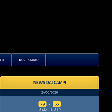
ATI
DOVE SIAMO
NEWS DAI CAMPI
24/05/2026
79
-
65
Under 18 UISP