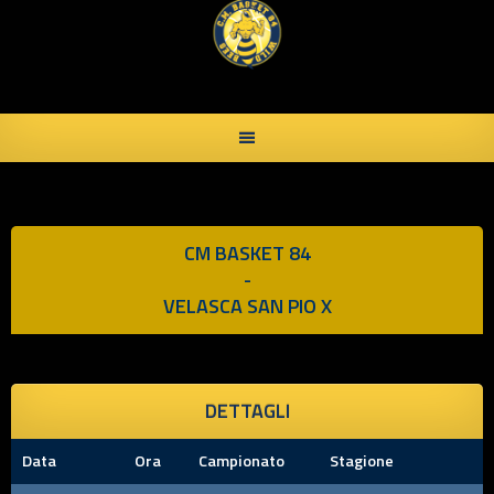
Skip
to
content
CM BASKET 84
-
VELASCA SAN PIO X
DETTAGLI
Data
Ora
Campionato
Stagione