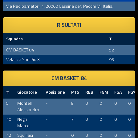
Via Radioamatori, 1, 20060 Cassina de\' Pecchi MI, Italia
RISULTATI
Squadra
T
CM BASKET 84
52
Velasca San Pio X
93
CM BASKET 84
#
Giocatore
Posizione
PTS
REB
FGM
FGA
FG%
5
Montelli
-
8
0
0
0
0
Alessandro
10
Negri
-
7
0
0
0
0
Marco
12
Squillaci
-
0
0
0
0
0