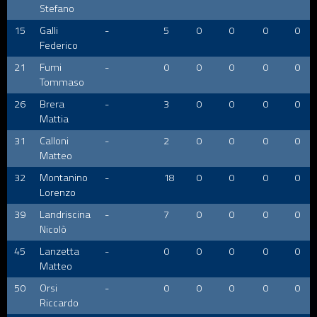
Stefano
15
Galli
-
5
0
0
0
0
Federico
21
Fumi
-
0
0
0
0
0
Tommaso
26
Brera
-
3
0
0
0
0
Mattia
31
Calloni
-
2
0
0
0
0
Matteo
32
Montanino
-
18
0
0
0
0
Lorenzo
39
Landriscina
-
7
0
0
0
0
Nicolò
45
Lanzetta
-
0
0
0
0
0
Matteo
50
Orsi
-
0
0
0
0
0
Riccardo