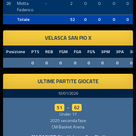
28
Motta
-
2
0
0
0
0
Federico
Totale
52
0
0
0
0
VELASCA SAN PIO X
Posizione
PTS
REB
FGM
FGA
FG%
3PM
3PA
3P
0
0
0
0
0
0
0
0
ULTIME PARTITE GIOCATE
10/01/2026
51
-
62
Under 17
2025 seconda fase
CM Basket Arena