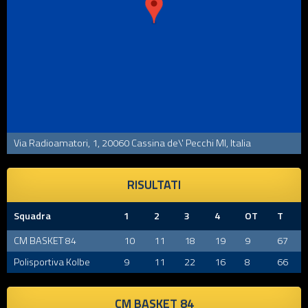
Via Radioamatori, 1, 20060 Cassina de\' Pecchi MI, Italia
RISULTATI
Squadra
1
2
3
4
OT
T
CM BASKET 84
10
11
18
19
9
67
Polisportiva Kolbe
9
11
22
16
8
66
CM BASKET 84