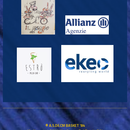
© A.S.Dil.CM BASKET '84