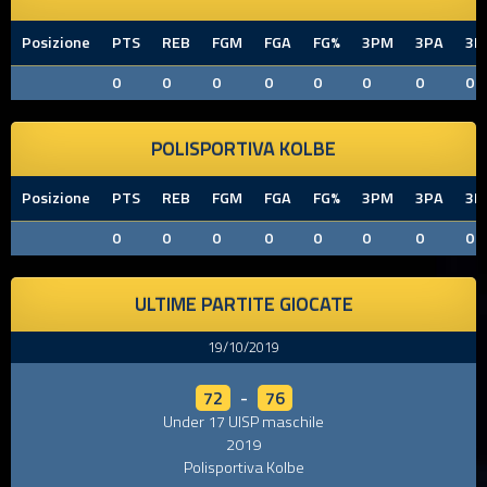
Posizione
PTS
REB
FGM
FGA
FG%
3PM
3PA
3P
0
0
0
0
0
0
0
0
POLISPORTIVA KOLBE
Posizione
PTS
REB
FGM
FGA
FG%
3PM
3PA
3P
0
0
0
0
0
0
0
0
ULTIME PARTITE GIOCATE
19/10/2019
72
-
76
Under 17 UISP maschile
2019
Polisportiva Kolbe