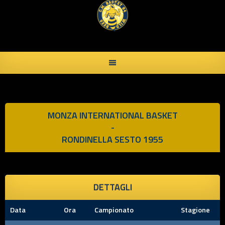
Skip
to
content
MONZA INTERNATIONAL BASKET
-
RONDINELLA SESTO 1955
DETTAGLI
Data
Ora
Campionato
Stagione