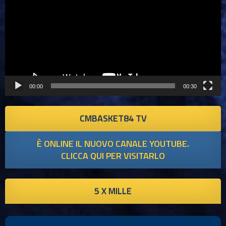
00:00
00:30
CMBASKET84 TV
È ONLINE IL NUOVO CANALE YOUTUBE.
CLICCA QUI PER VISITARLO
5 X MILLE