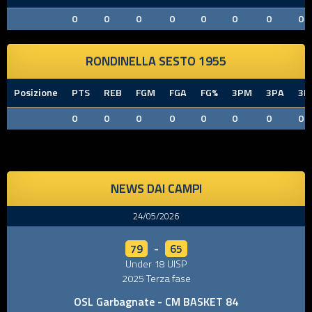
0
0
0
0
0
0
0
0
RONDINELLA SESTO 1955
Posizione
PTS
REB
FGM
FGA
FG%
3PM
3PA
3P
0
0
0
0
0
0
0
0
NEWS DAI CAMPI
24/05/2026
79
-
65
Under 18 UISP
2025 Terza fase
OSL Garbagnate - CM BASKET 84