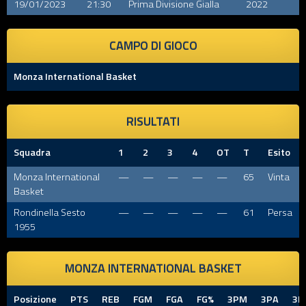
19/01/2023
21:30
Prima Divisione Gialla
2022
CAMPO DI GIOCO
Monza International Basket
RISULTATI
Squadra
1
2
3
4
OT
T
Esito
Monza International
—
—
—
—
—
65
Vinta
Basket
Rondinella Sesto
—
—
—
—
—
61
Persa
1955
MONZA INTERNATIONAL BASKET
Posizione
PTS
REB
FGM
FGA
FG%
3PM
3PA
3P